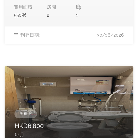
廳
實用面積
房間
1
550呎
2
刊登日期:
30/06/2026
放租中
HKD
6,800
每月