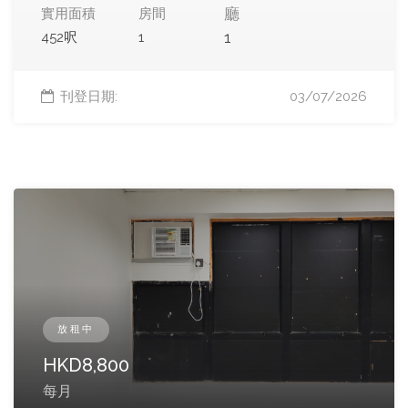
廳
實用面積
房間
1
452呎
1
刊登日期:
03/07/2026
放租中
HKD
8,800
每月