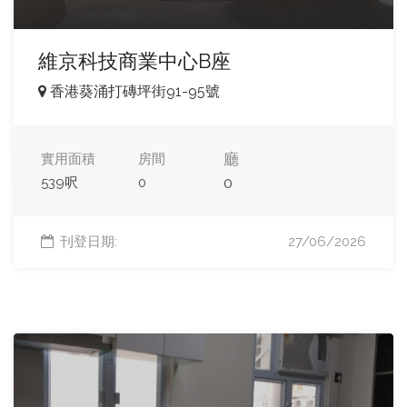
維京科技商業中心B座
香港葵涌打磚坪街91-95號
廳
實用面積
房間
0
539呎
0
刊登日期:
27/06/2026