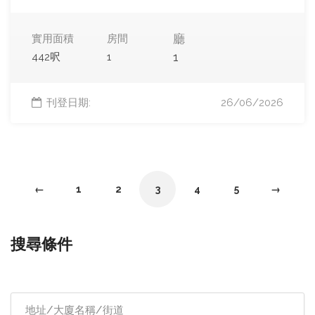
廳
實用面積
房間
1
442呎
1
刊登日期:
26/06/2026
←
1
2
3
4
5
→
搜尋條件