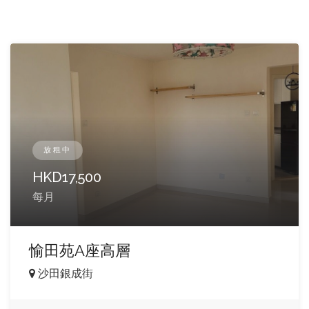
放租中
HKD
17,500
每月
愉田苑A座高層
沙田銀成街