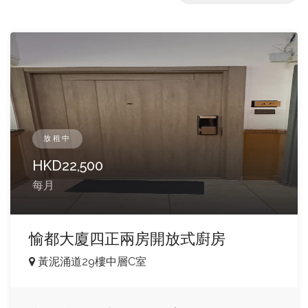
放租中
HKD
22,500
每月
愉都大廈四正兩房開放式廚房
黃泥涌道29樓中層C室