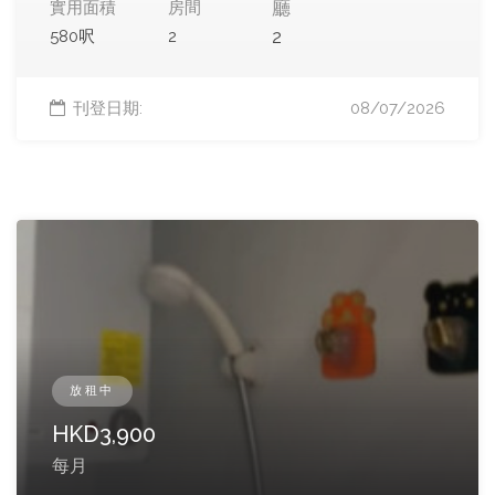
廳
實用面積
房間
2
580呎
2
刊登日期:
08/07/2026
放租中
HKD
3,900
每月