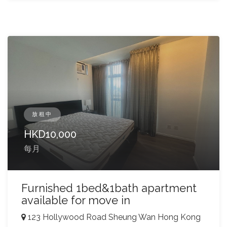
放租中
HKD
10,000
每月
Furnished 1bed&1bath apartment
available for move in
123 Hollywood Road Sheung Wan Hong Kong