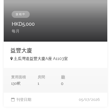
放租中
HKD
5,000
每月
益豐大廈
土瓜灣道益豐大廈A座 A1103室
廳
實用面積
房間
0
130呎
1
刊登日期:
05/07/2026