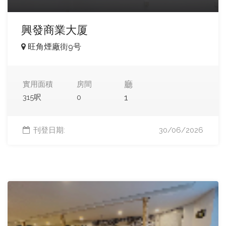
興發商業大厦
旺角煙廠街9号
廳
實用面積
房間
1
315呎
0
刊登日期:
30/06/2026