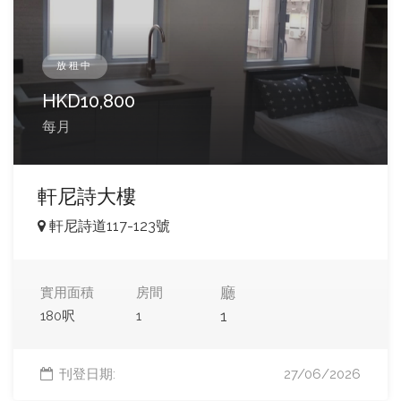
放租中
HKD
10,800
每月
軒尼詩大樓
軒尼詩道117-123號
廳
實用面積
房間
1
180呎
1
刊登日期:
27/06/2026