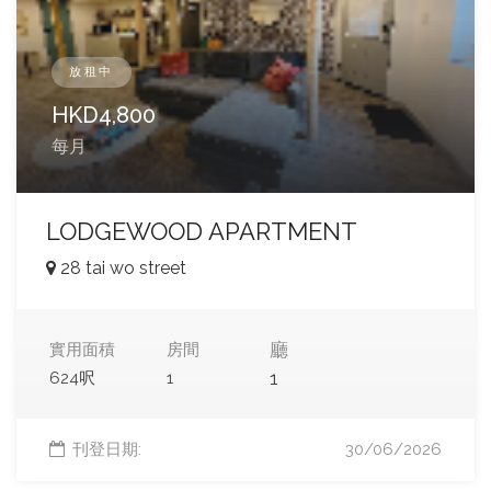
放租中
HKD
4,800
每月
LODGEWOOD APARTMENT
28 tai wo street
廳
實用面積
房間
1
624呎
1
刊登日期:
30/06/2026