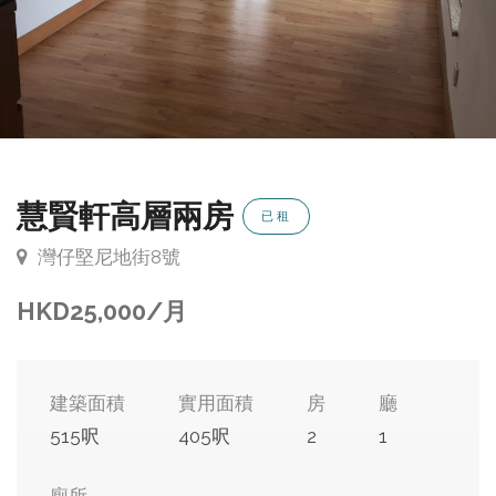
慧賢軒高層兩房
已租
灣仔堅尼地街8號
HKD
25,000
/月
建築面積
實用面積
房
廳
515呎
405呎
2
1