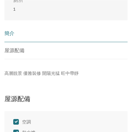
廁所
1
簡介
屋源配備
高層靚景 優雅裝修 開陽光猛 旺中帶靜
屋源配備
空調